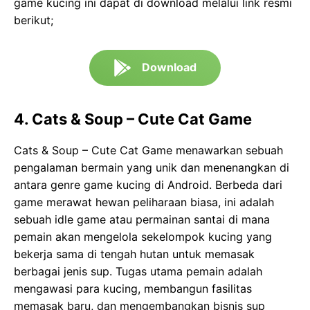
game kucing ini dapat di download melalui link resmi
berikut;
Download
4. Cats & Soup – Cute Cat Game
Cats & Soup – Cute Cat Game menawarkan sebuah
pengalaman bermain yang unik dan menenangkan di
antara genre game kucing di Android. Berbeda dari
game merawat hewan peliharaan biasa, ini adalah
sebuah idle game atau permainan santai di mana
pemain akan mengelola sekelompok kucing yang
bekerja sama di tengah hutan untuk memasak
berbagai jenis sup. Tugas utama pemain adalah
mengawasi para kucing, membangun fasilitas
memasak baru, dan mengembangkan bisnis sup