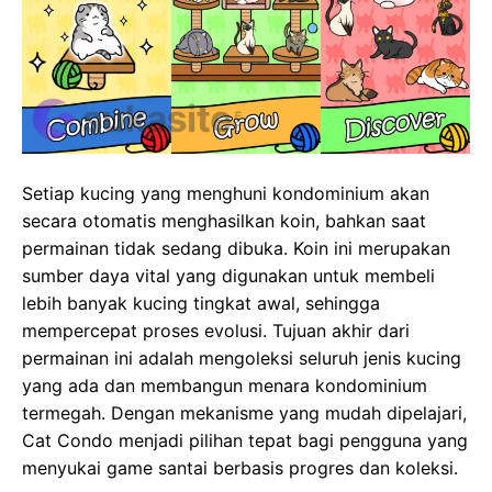
Setiap kucing yang menghuni kondominium akan
secara otomatis menghasilkan koin, bahkan saat
permainan tidak sedang dibuka. Koin ini merupakan
sumber daya vital yang digunakan untuk membeli
lebih banyak kucing tingkat awal, sehingga
mempercepat proses evolusi. Tujuan akhir dari
permainan ini adalah mengoleksi seluruh jenis kucing
yang ada dan membangun menara kondominium
termegah. Dengan mekanisme yang mudah dipelajari,
Cat Condo menjadi pilihan tepat bagi pengguna yang
menyukai game santai berbasis progres dan koleksi.