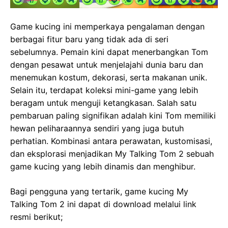
Game kucing ini memperkaya pengalaman dengan
berbagai fitur baru yang tidak ada di seri
sebelumnya. Pemain kini dapat menerbangkan Tom
dengan pesawat untuk menjelajahi dunia baru dan
menemukan kostum, dekorasi, serta makanan unik.
Selain itu, terdapat koleksi mini-game yang lebih
beragam untuk menguji ketangkasan. Salah satu
pembaruan paling signifikan adalah kini Tom memiliki
hewan peliharaannya sendiri yang juga butuh
perhatian. Kombinasi antara perawatan, kustomisasi,
dan eksplorasi menjadikan My Talking Tom 2 sebuah
game kucing yang lebih dinamis dan menghibur.
Bagi pengguna yang tertarik, game kucing My
Talking Tom 2 ini dapat di download melalui link
resmi berikut;