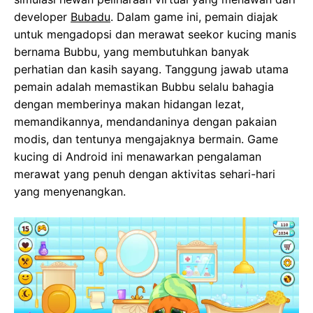
developer
Bubadu
. Dalam game ini, pemain diajak
untuk mengadopsi dan merawat seekor kucing manis
bernama Bubbu, yang membutuhkan banyak
perhatian dan kasih sayang. Tanggung jawab utama
pemain adalah memastikan Bubbu selalu bahagia
dengan memberinya makan hidangan lezat,
memandikannya, mendandaninya dengan pakaian
modis, dan tentunya mengajaknya bermain. Game
kucing di Android ini menawarkan pengalaman
merawat yang penuh dengan aktivitas sehari-hari
yang menyenangkan.