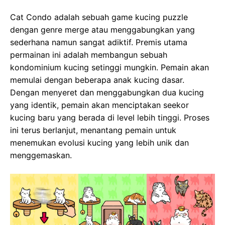
Cat Condo adalah sebuah game kucing puzzle
dengan genre merge atau menggabungkan yang
sederhana namun sangat adiktif. Premis utama
permainan ini adalah membangun sebuah
kondominium kucing setinggi mungkin. Pemain akan
memulai dengan beberapa anak kucing dasar.
Dengan menyeret dan menggabungkan dua kucing
yang identik, pemain akan menciptakan seekor
kucing baru yang berada di level lebih tinggi. Proses
ini terus berlanjut, menantang pemain untuk
menemukan evolusi kucing yang lebih unik dan
menggemaskan.