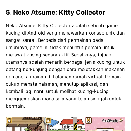
5. Neko Atsume: Kitty Collector
Neko Atsume: Kitty Collector adalah sebuah game
kucing di Android yang menawarkan konsep unik dan
sangat santai. Berbeda dari permainan pada
umumnya, game ini tidak menuntut pemain untuk
merawat kucing secara aktif. Sebaliknya, tujuan
utamanya adalah menarik berbagai jenis kucing untuk
datang berkunjung dengan cara meletakkan makanan
dan aneka mainan di halaman rumah virtual. Pemain
cukup menata halaman, menutup aplikasi, dan
kembali lagi nanti untuk melihat kucing-kucing
menggemaskan mana saja yang telah singgah untuk
bermain.