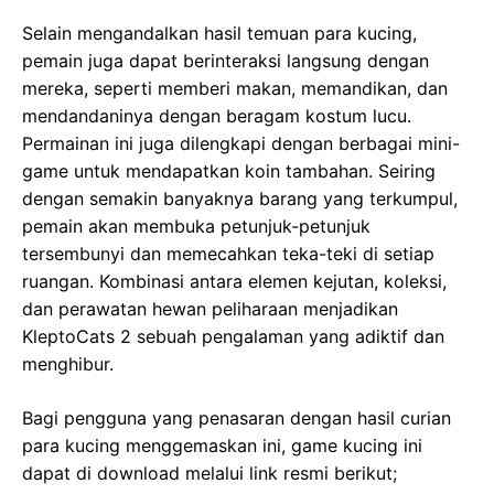
Selain mengandalkan hasil temuan para kucing,
pemain juga dapat berinteraksi langsung dengan
mereka, seperti memberi makan, memandikan, dan
mendandaninya dengan beragam kostum lucu.
Permainan ini juga dilengkapi dengan berbagai mini-
game untuk mendapatkan koin tambahan. Seiring
dengan semakin banyaknya barang yang terkumpul,
pemain akan membuka petunjuk-petunjuk
tersembunyi dan memecahkan teka-teki di setiap
ruangan. Kombinasi antara elemen kejutan, koleksi,
dan perawatan hewan peliharaan menjadikan
KleptoCats 2 sebuah pengalaman yang adiktif dan
menghibur.
Bagi pengguna yang penasaran dengan hasil curian
para kucing menggemaskan ini, game kucing ini
dapat di download melalui link resmi berikut;