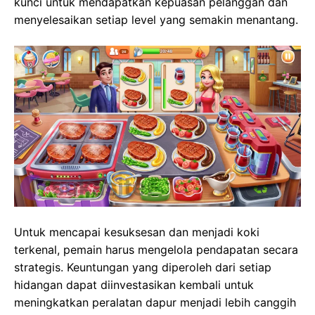
kunci untuk mendapatkan kepuasan pelanggan dan
menyelesaikan setiap level yang semakin menantang.
Untuk mencapai kesuksesan dan menjadi koki
terkenal, pemain harus mengelola pendapatan secara
strategis. Keuntungan yang diperoleh dari setiap
hidangan dapat diinvestasikan kembali untuk
meningkatkan peralatan dapur menjadi lebih canggih