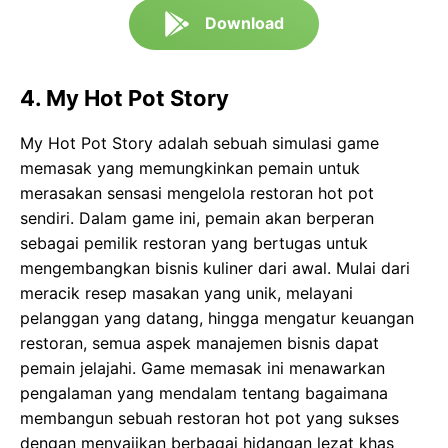
Download
4. My Hot Pot Story
My Hot Pot Story adalah sebuah simulasi game
memasak yang memungkinkan pemain untuk
merasakan sensasi mengelola restoran hot pot
sendiri. Dalam game ini, pemain akan berperan
sebagai pemilik restoran yang bertugas untuk
mengembangkan bisnis kuliner dari awal. Mulai dari
meracik resep masakan yang unik, melayani
pelanggan yang datang, hingga mengatur keuangan
restoran, semua aspek manajemen bisnis dapat
pemain jelajahi. Game memasak ini menawarkan
pengalaman yang mendalam tentang bagaimana
membangun sebuah restoran hot pot yang sukses
dengan menyajikan berbagai hidangan lezat khas