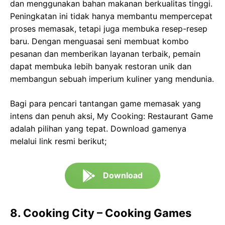
dan menggunakan bahan makanan berkualitas tinggi.
Peningkatan ini tidak hanya membantu mempercepat
proses memasak, tetapi juga membuka resep-resep
baru. Dengan menguasai seni membuat kombo
pesanan dan memberikan layanan terbaik, pemain
dapat membuka lebih banyak restoran unik dan
membangun sebuah imperium kuliner yang mendunia.
Bagi para pencari tantangan game memasak yang
intens dan penuh aksi, My Cooking: Restaurant Game
adalah pilihan yang tepat. Download gamenya
melalui link resmi berikut;
Download
8. Cooking City – Cooking Games