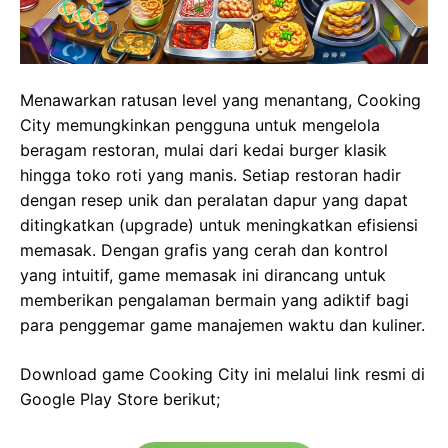
Menawarkan ratusan level yang menantang, Cooking
City memungkinkan pengguna untuk mengelola
beragam restoran, mulai dari kedai burger klasik
hingga toko roti yang manis. Setiap restoran hadir
dengan resep unik dan peralatan dapur yang dapat
ditingkatkan (upgrade) untuk meningkatkan efisiensi
memasak. Dengan grafis yang cerah dan kontrol
yang intuitif, game memasak ini dirancang untuk
memberikan pengalaman bermain yang adiktif bagi
para penggemar game manajemen waktu dan kuliner.
Download game Cooking City ini melalui link resmi di
Google Play Store berikut;