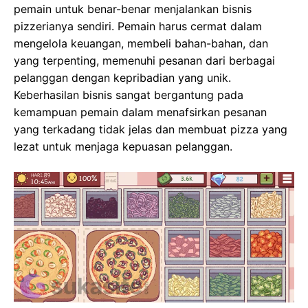
pemain untuk benar-benar menjalankan bisnis
pizzerianya sendiri. Pemain harus cermat dalam
mengelola keuangan, membeli bahan-bahan, dan
yang terpenting, memenuhi pesanan dari berbagai
pelanggan dengan kepribadian yang unik.
Keberhasilan bisnis sangat bergantung pada
kemampuan pemain dalam menafsirkan pesanan
yang terkadang tidak jelas dan membuat pizza yang
lezat untuk menjaga kepuasan pelanggan.