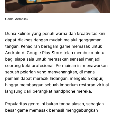
Game Memasak
Dunia kuliner yang penuh warna dan kreativitas kini
dapat diakses dengan mudah melalui genggaman
tangan. Kehadiran beragam game memasak untuk
Android di Google Play Store telah membuka pintu
bagi siapa saja untuk merasakan sensasi menjadi
seorang koki profesional. Permainan ini menawarkan
sebuah pelarian yang menyenangkan, di mana
pemain dapat meracik hidangan, mengelola dapur,
hingga membangun sebuah imperium restoran virtual
langsung dari perangkat handphone mereka.
Popularitas genre ini bukan tanpa alasan, sebagian
besar
game
memasak berhasil menggabungkan