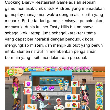
Cooking Diary® Restaurant Game adalah sebuah
game memasak unik untuk Android yang memadukan
gameplay manajemen waktu dengan alur cerita yang
menarik. Berbeda dari game sejenisnya, pemain akan
memasuki dunia kuliner Tasty Hills bukan hanya
sebagai koki, tetapi juga sebagai karakter utama
yang dapat berinteraksi dengan penduduk kota,
mengungkap misteri, dan mengikuti plot yang penuh
intrik. Elemen naratif ini memberikan pengalaman
bermain yang lebih mendalam dan personal.