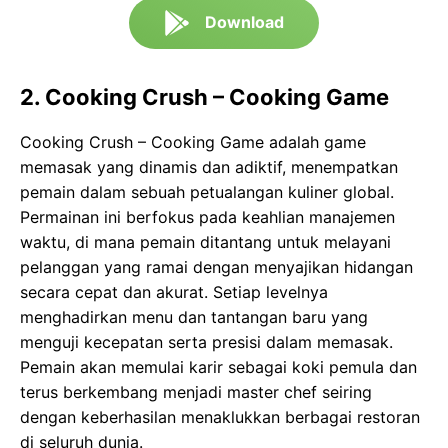
Download
2. Cooking Crush – Cooking Game
Cooking Crush – Cooking Game adalah game
memasak yang dinamis dan adiktif, menempatkan
pemain dalam sebuah petualangan kuliner global.
Permainan ini berfokus pada keahlian manajemen
waktu, di mana pemain ditantang untuk melayani
pelanggan yang ramai dengan menyajikan hidangan
secara cepat dan akurat. Setiap levelnya
menghadirkan menu dan tantangan baru yang
menguji kecepatan serta presisi dalam memasak.
Pemain akan memulai karir sebagai koki pemula dan
terus berkembang menjadi master chef seiring
dengan keberhasilan menaklukkan berbagai restoran
di seluruh dunia.