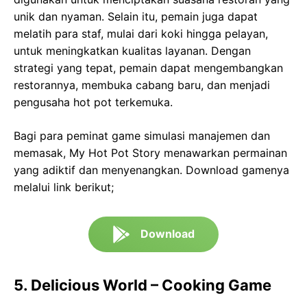
unik dan nyaman. Selain itu, pemain juga dapat
melatih para staf, mulai dari koki hingga pelayan,
untuk meningkatkan kualitas layanan. Dengan
strategi yang tepat, pemain dapat mengembangkan
restorannya, membuka cabang baru, dan menjadi
pengusaha hot pot terkemuka.
Bagi para peminat game simulasi manajemen dan
memasak, My Hot Pot Story menawarkan permainan
yang adiktif dan menyenangkan. Download gamenya
melalui link berikut;
Download
5. Delicious World – Cooking Game