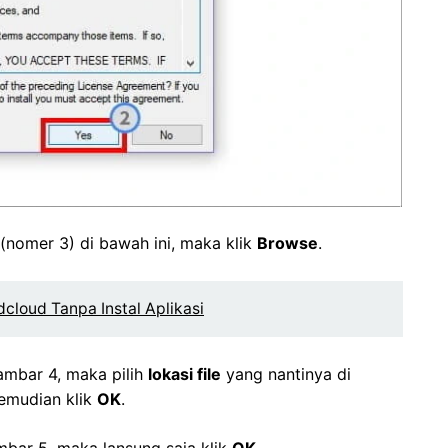
(nomer 3) di bawah ini, maka klik
Browse
.
cloud Tanpa Instal Aplikasi
gambar 4, maka pilih
lokasi file
yang nantinya di
emudian klik
OK
.
mbar 5, maka lansung saja klik
OK
.