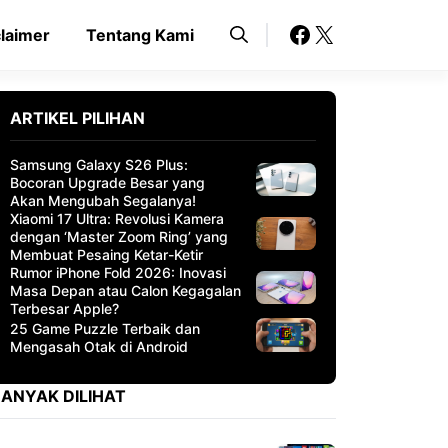
Facebook
X
claimer
Tentang Kami
ARTIKEL PILIHAN
Samsung Galaxy S26 Plus:
Bocoran Upgrade Besar yang
Akan Mengubah Segalanya!
Xiaomi 17 Ultra: Revolusi Kamera
dengan ‘Master Zoom Ring’ yang
Membuat Pesaing Ketar-Ketir
Rumor iPhone Fold 2026: Inovasi
Masa Depan atau Calon Kegagalan
Terbesar Apple?
25 Game Puzzle Terbaik dan
Mengasah Otak di Android
ANYAK DILIHAT