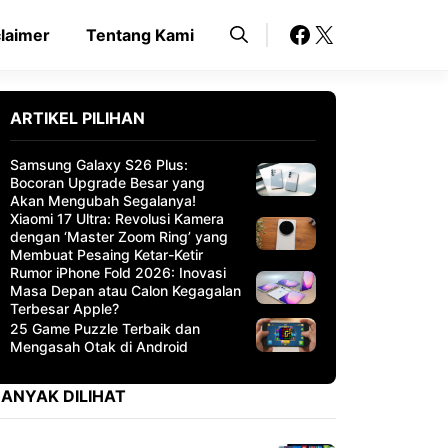
Facebook
X
claimer
Tentang Kami
ARTIKEL PILIHAN
Samsung Galaxy S26 Plus:
Bocoran Upgrade Besar yang
Akan Mengubah Segalanya!
Xiaomi 17 Ultra: Revolusi Kamera
dengan ‘Master Zoom Ring’ yang
Membuat Pesaing Ketar-Ketir
Rumor iPhone Fold 2026: Inovasi
Masa Depan atau Calon Kegagalan
Terbesar Apple?
25 Game Puzzle Terbaik dan
Mengasah Otak di Android
ANYAK DILIHAT